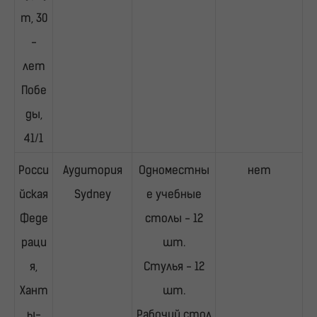
т, 30
-
лет
Побе
ды,
41/1
Росси
Аудитория
Одноместны
нет
йская
Sydney
е учебные
Феде
столы - 12
раци
шт.
я,
Стулья - 12
Хант
шт.
ы-
Рабочий стол