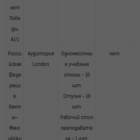
лет
Побе
ды,
41/1
Росси
Аудитория
Одноместны
нет
йская
London
е учебные
Феде
столы - 10
раци
шт.
я,
Стулья - 10
Хант
шт.
ы-
Рабочий стол
Манс
преподавате
ийски
ля - 1 шт.