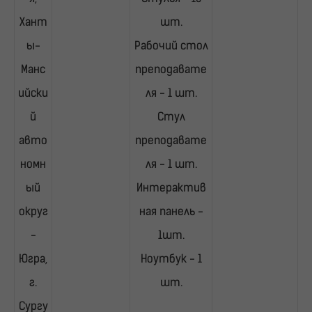
Хант
шт.
ы-
Рабочий стол
Манс
преподавате
ийски
ля - 1 шт.
й
Стул
авто
преподавате
номн
ля - 1 шт.
ый
Интерактив
округ
ная панель -
-
1шт.
Югра,
Ноутбук - 1
г.
шт.
Сургу