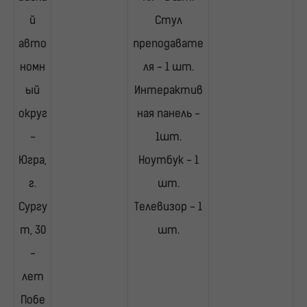
й
Стул
авто
преподавате
номн
ля - 1 шт.
ый
Интерактив
округ
ная панель -
-
1шт.
Югра,
Ноутбук - 1
г.
шт.
Сургу
Телевизор - 1
т, 30
шт.
-
лет
Побе