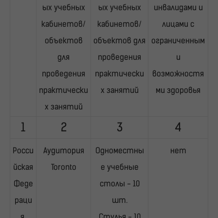
ых учебных
ых учебных
инвалидами и
кабинетов/
кабинетов/
лицами с
объектов
объектов для
ограниченным
для
проведения
и
проведения
практически
возможностя
практически
х занятий
ми здоровья
х занятий
1
2
3
4
Росси
Аудитория
Одноместны
нет
йская
Toronto
е учебные
Феде
столы - 10
раци
шт.
я,
Стулья - 10