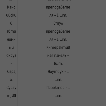
Манс
преподавате
ийски
ля - 1 шт.
й
Стул
авто
преподавате
номн
ля - 1 шт.
ый
Интерактив
округ
ная панель -
-
1шт.
Югра,
Ноутбук - 1
г.
шт.
Сургу
Проектор - 1
т, 30
шт.
-