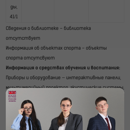
ды,
41/1
Сведения о библиотеке – библиотека
отсутствует
Информация об объектах спорта – объекты
спорта отсутсвуют
Информация о средствах обучения и воспитания:
Приборы и оборудование — интерактивные панели,
мультимедийный проектор, акустические системы,
МФУ.
Аппаратно-программные средства — ноутбуки /
персональные компьютеры, Wi-Fi оборудование,
программное обеспечение для видеоконференций.