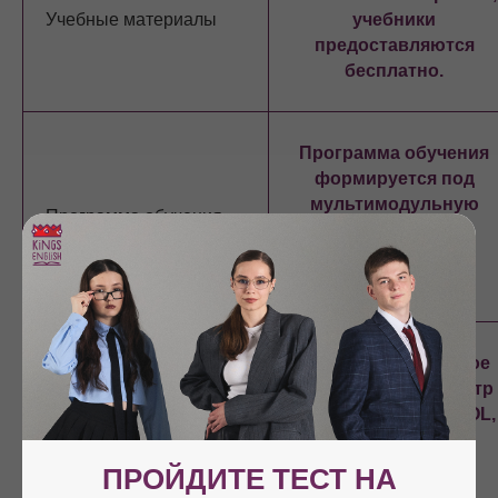
Учебные материалы
учебники
предоставляются
бесплатно.
Программа обучения
формируется под
мультимодульную
Программа обучения
систему (только
современные
методики).
Высшее профильное
образование (магистр
наук). Тренеры TESOL,
Преподаватели
тренеры IELTS,
участники
ПРОЙДИТЕ ТЕСТ НА
международных