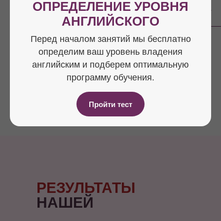
ОПРЕДЕЛЕНИЕ УРОВНЯ
программ обмена.
АНГЛИЙСКОГО
Перед началом занятий мы бесплатно
определим ваш уровень владения
Подробнее о ключевых
английским и подберем оптимальную
особенностях системы KINGS
программу обучения.
ENGLISH
Пройти тест
РЕЗУЛЬТАТЫ
НАШЕЙ
МЕТОДИКИ