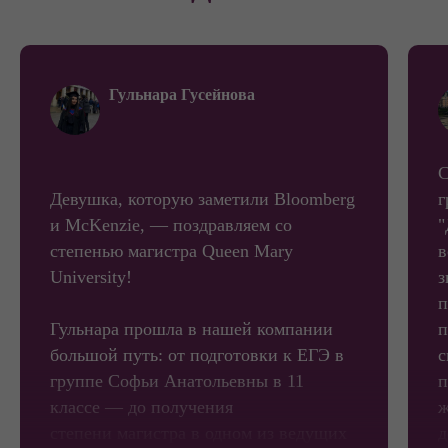
Гульнара Гусейнова
С
Девушка, которую заметили Bloomberg
г
и McKenzie, — поздравляем со
"
степенью магистра Queen Mary
в
University!
з
п
Гульнара прошла в нашей компании
п
большой путь: от подготовки к ЕГЭ в
с
группе Софьи Анатольевны в 11
п
классе — до получения
ж
степени магистра в одном из ведущих
д