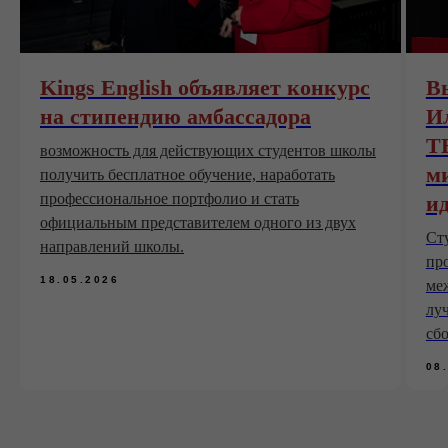
Kings English объявляет конкурс
В
на стипендию амбассадора
И
TE
возможность для действующих студентов школы
м
получить бесплатное обучение, наработать
профессиональное портфолио и стать
и
официальным представителем одного из двух
Сту
направлений школы.
пр
18.05.2026
ме
лу
сб
08