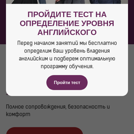
Хочу также
ПРОЙДИТЕ ТЕСТ НА
ОПРЕДЕЛЕНИЕ УРОВНЯ
АНГЛИЙСКОГО
Перед началом занятий мы бесплатно
определим ваш уровень владения
английским и подберем оптимальную
программу обучения.
ЧТО ВХОДИТ В УСЛУГИ
Пройти тест
KINGS ENGLISH
Полное сопровождения, безопасность и
комфорт