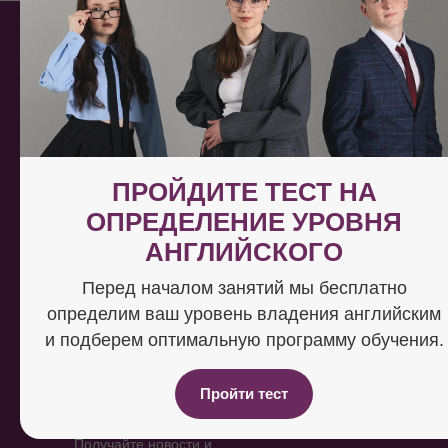
ПРОЙДИТЕ ТЕСТ НА
ООО «ЯЦ КИНГС
ОПРЕДЕЛЕНИЕ УРОВНЯ
ИНГЛИШ»
АНГЛИЙСКОГО
ИНН 8602299791
+7 (922) 797-23-74
Перед началом занятий мы бесплатно
info@kingsenglish.ru
определим ваш уровень владения английским
г. Сургут ул. 30 лет Победы 41/1
и подберем оптимальную программу обучения.
График работы:
пн-пт: 9:00-20:00, сб-вс 9:00-17:00
Пройти тест
Посмотреть на карте
Получайте новости и