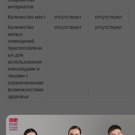
интернатов
Количество мест
отсутствуют
отсутствуют
Количество
отсутствуют
отсутствуют
жилых
помещений,
приспособленн
ых для
использования
инвалидами и
лицами с
ограниченными
возможностями
здоровья