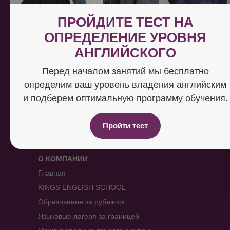
г. Сургут ул. 30 лет Победы 41/1
ПРОЙДИТЕ ТЕСТ НА
График работы:
ОПРЕДЕЛЕНИЕ УРОВНЯ
пн-пт: 9:00-20:00, сб-вс 9:00-17:00
АНГЛИЙСКОГО
Посмотреть на карте
Перед началом занятий мы бесплатно
Получайте новости и
определим ваш уровень владения английским
статьи первыми
и подберем оптимальную программу обучения.
Подписаться
Пройти тест
О КОМПАНИИ
Главная
KINGS ENGLISH SCHOOL
Образование за рубежом
Языковые лагеря за границей