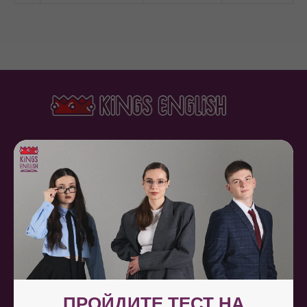
ООО «ЯЦ КИНГС
ИНГЛИШ»
ИНН 8602299791
+7 (922) 797-23-74
info@kingsenglish.ru
г. Сургут ул. 30 лет Победы 41/1
ПРОЙДИТЕ ТЕСТ НА