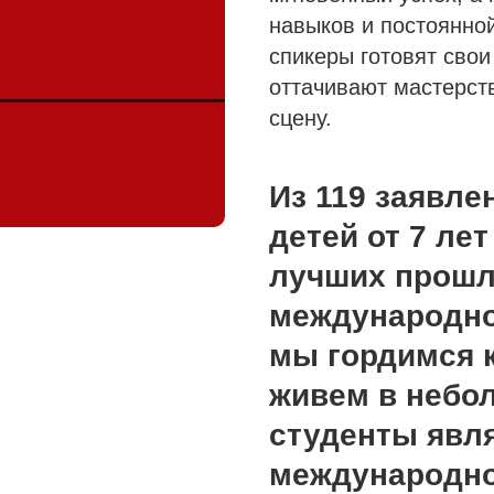
навыков и постоянно
спикеры готовят свои
оттачивают мастерст
сцену.
Из 119 заявле
детей от 7 ле
лучших прошл
международно
мы гордимся 
живем в небо
студенты явл
международно