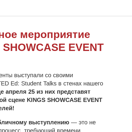
ное мероприятие
S SHOWCASE EVENT
енты выступали со своими
ED Ed: Student Talks в стенах нашего
е апреля 25 из них представят
шой сцене KINGS SHOWCASE EVENT
елей!
убличному выступлению
— это не
 процесс, требующий времени,