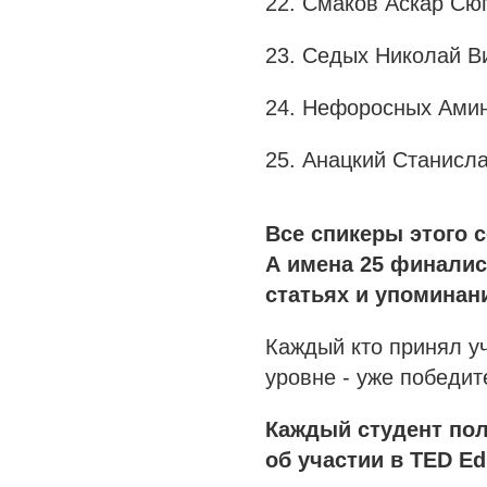
22. Смаков Аскар Сюг
23. Седых Николай Ви
24. Нефоросных Амин
25. Анацкий Станисла
Все спикеры этого 
А имена 25 финали
статьях и упоминан
Каждый кто принял у
уровне - уже победит
Каждый студент по
об участии в TED Ed: