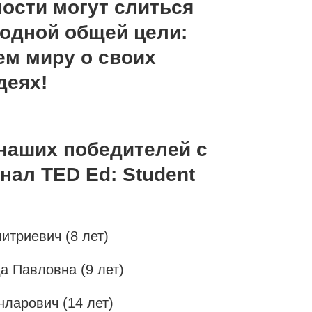
ости могут слиться
 одной общей цели:
ем миру о своих
деях!
наших победителей с
ал TED Ed: Student
итриевич (8 лет)
а Павловна (9 лет)
нларович (14 лет)