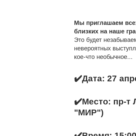
Мы приглашаем всех
близких на наше гр
Это будет незабывае
невероятных выступл
кое-что необычное...
✔️Дата: 27 ап
✔️Место: пр-т 
"МИР")
✔️Время: 15:0